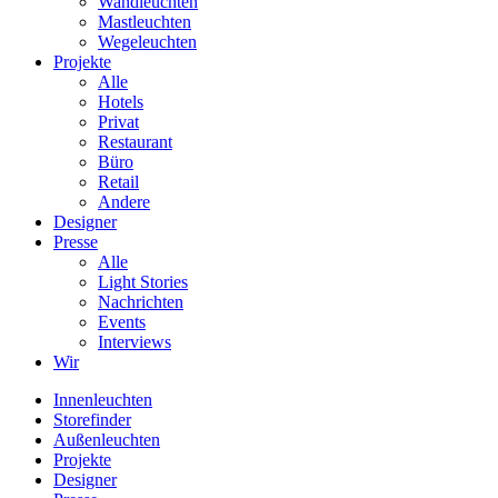
Wandleuchten
Mastleuchten
Wegeleuchten
Projekte
Alle
Hotels
Privat
Restaurant
Büro
Retail
Andere
Designer
Presse
Alle
Light Stories
Nachrichten
Events
Interviews
Wir
Innenleuchten
Storefinder
Außenleuchten
Projekte
Designer