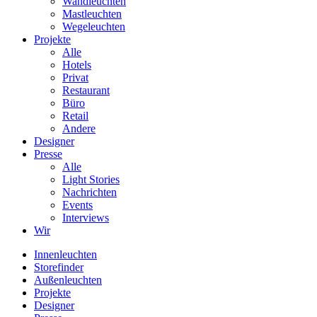
Wandleuchten
Mastleuchten
Wegeleuchten
Projekte
Alle
Hotels
Privat
Restaurant
Büro
Retail
Andere
Designer
Presse
Alle
Light Stories
Nachrichten
Events
Interviews
Wir
Innenleuchten
Storefinder
Außenleuchten
Projekte
Designer