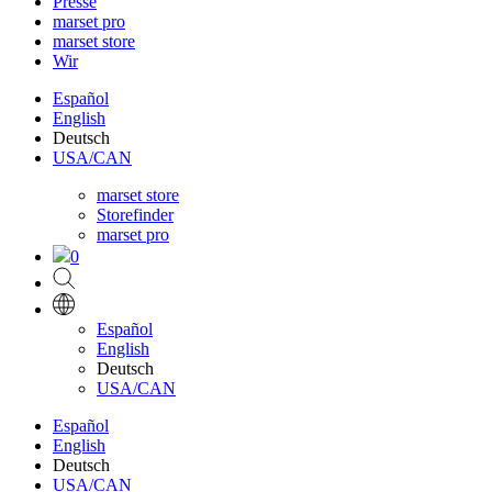
Presse
marset pro
marset store
Wir
Español
English
Deutsch
USA/CAN
marset store
Storefinder
marset pro
0
Español
English
Deutsch
USA/CAN
Español
English
Deutsch
USA/CAN