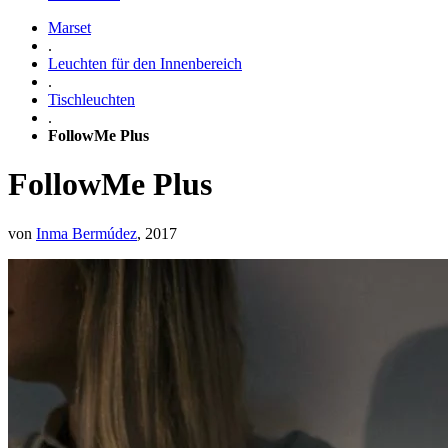
Marset
.
Leuchten für den Innenbereich
.
Tischleuchten
.
FollowMe Plus
FollowMe Plus
von
Inma Bermúdez
, 2017