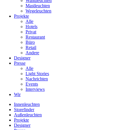
Wandleuchten
Mastleuchten
Wegeleuchten
Projekte
Alle
Hotels
Privat
Restaurant
Büro
Retail
Andere
Designer
Presse
Alle
Light Stories
Nachrichten
Events
Interviews
Wir
Innenleuchten
Storefinder
Außenleuchten
Projekte
Designer