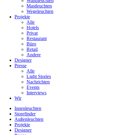
Wandleuchten
Mastleuchten
Wegeleuchten
Projekte
Alle
Hotels
Privat
Restaurant
Büro
Retail
Andere
Designer
Presse
Alle
Light Stories
Nachrichten
Events
Interviews
Wir
Innenleuchten
Storefinder
Außenleuchten
Projekte
Designer