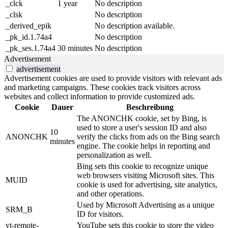
_clck
1 year
No description
_clsk
No description
_derived_epik
No description available.
_pk_id.1.74a4
No description
_pk_ses.1.74a4
30 minutes
No description
Advertisement
advertisement
Advertisement cookies are used to provide visitors with relevant ads
and marketing campaigns. These cookies track visitors across
websites and collect information to provide customized ads.
Cookie
Dauer
Beschreibung
The ANONCHK cookie, set by Bing, is
used to store a user's session ID and also
10
ANONCHK
verify the clicks from ads on the Bing search
minutes
engine. The cookie helps in reporting and
personalization as well.
Bing sets this cookie to recognize unique
web browsers visiting Microsoft sites. This
MUID
cookie is used for advertising, site analytics,
and other operations.
Used by Microsoft Advertising as a unique
SRM_B
ID for visitors.
yt-remote-
YouTube sets this cookie to store the video