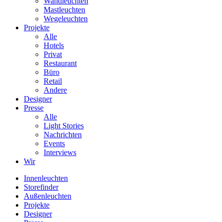
Wandleuchten
Mastleuchten
Wegeleuchten
Projekte
Alle
Hotels
Privat
Restaurant
Büro
Retail
Andere
Designer
Presse
Alle
Light Stories
Nachrichten
Events
Interviews
Wir
Innenleuchten
Storefinder
Außenleuchten
Projekte
Designer