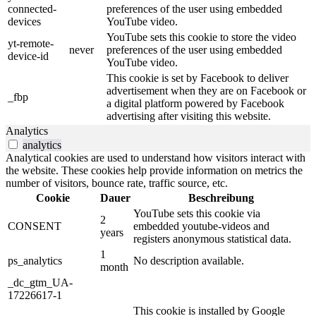
connected-
preferences of the user using embedded
devices
YouTube video.
YouTube sets this cookie to store the video
yt-remote-
never
preferences of the user using embedded
device-id
YouTube video.
This cookie is set by Facebook to deliver
advertisement when they are on Facebook or
_fbp
a digital platform powered by Facebook
advertising after visiting this website.
Analytics
analytics
Analytical cookies are used to understand how visitors interact with
the website. These cookies help provide information on metrics the
number of visitors, bounce rate, traffic source, etc.
Cookie
Dauer
Beschreibung
YouTube sets this cookie via
2
CONSENT
embedded youtube-videos and
years
registers anonymous statistical data.
1
ps_analytics
No description available.
month
_dc_gtm_UA-
17226617-1
This cookie is installed by Google