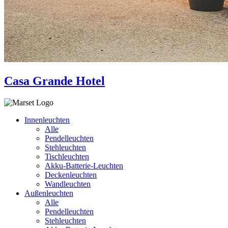
Casa Grande Hotel
Innenleuchten
Alle
Pendelleuchten
Stehleuchten
Tischleuchten
Akku-Batterie-Leuchten
Deckenleuchten
Wandleuchten
Außenleuchten
Alle
Pendelleuchten
Stehleuchten