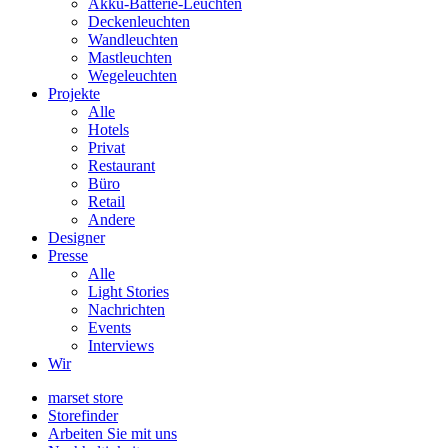
Akku-Batterie-Leuchten
Deckenleuchten
Wandleuchten
Mastleuchten
Wegeleuchten
Projekte
Alle
Hotels
Privat
Restaurant
Büro
Retail
Andere
Designer
Presse
Alle
Light Stories
Nachrichten
Events
Interviews
Wir
marset store
Storefinder
Arbeiten Sie mit uns