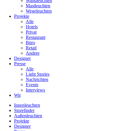
Wandleuchten
Mastleuchten
Wegeleuchten
Projekte
Alle
Hotels
Privat
Restaurant
Büro
Retail
Andere
Designer
Presse
Alle
Light Stories
Nachrichten
Events
Interviews
Wir
Innenleuchten
Storefinder
Außenleuchten
Projekte
Designer