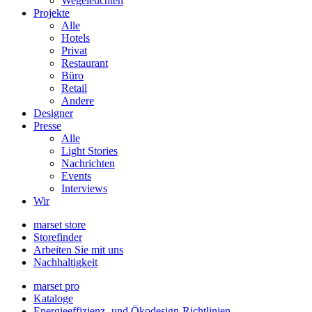
Wegeleuchten
Projekte
Alle
Hotels
Privat
Restaurant
Büro
Retail
Andere
Designer
Presse
Alle
Light Stories
Nachrichten
Events
Interviews
Wir
marset store
Storefinder
Arbeiten Sie mit uns
Nachhaltigkeit
marset pro
Kataloge
Energieeffizienz- und Ökodesign-Richtlinien