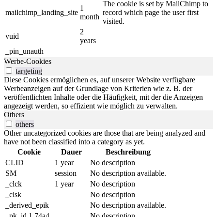
The cookie is set by MailChimp to
1
mailchimp_landing_site
record which page the user first
month
visited.
2
vuid
years
_pin_unauth
Werbe-Cookies
targeting
Diese Cookies ermöglichen es, auf unserer Website verfügbare
Werbeanzeigen auf der Grundlage von Kriterien wie z. B. der
veröffentlichten Inhalte oder die Häufigkeit, mit der die Anzeigen
angezeigt werden, so effizient wie möglich zu verwalten.
Others
others
Other uncategorized cookies are those that are being analyzed and
have not been classified into a category as yet.
Cookie
Dauer
Beschreibung
CLID
1 year
No description
SM
session
No description available.
_clck
1 year
No description
_clsk
No description
_derived_epik
No description available.
_pk_id.1.74a4
No description